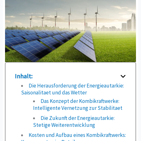
Inhalt:
Die Herausforderung der Energieautarkie:
Saisonalitaet und das Wetter
Das Konzept der Kombikraftwerke:
Intelligente Vernetzung zur Stabilitaet
Die Zukunft der Energieautarkie:
Stetige Weiterentwicklung
Kosten und Aufbau eines Kombikraftwerks: