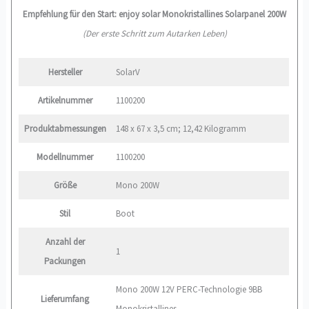
Empfehlung für den Start: enjoy solar Monokristallines Solarpanel 200W
(Der erste Schritt zum Autarken Leben)
Hersteller
‎SolarV
Artikelnummer
‎1100200
Produktabmessungen
‎148 x 67 x 3,5 cm; 12,42 Kilogramm
Modellnummer
‎1100200
Größe
‎Mono 200W
Stil
‎Boot
Anzahl der
‎1
Packungen
‎Mono 200W 12V PERC-Technologie 9BB
Lieferumfang
Monokristallines