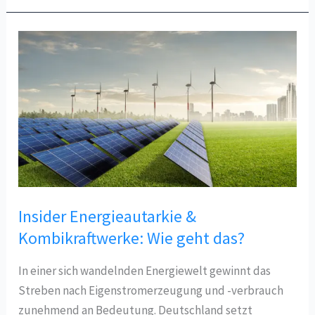
Oxford
PV’s
Durchbruch
mit
Perowskit-
Solarzellen
Insider Energieautarkie &
Kombikraftwerke: Wie geht das?
In einer sich wandelnden Energiewelt gewinnt das
Streben nach Eigenstromerzeugung und -verbrauch
zunehmend an Bedeutung. Deutschland setzt