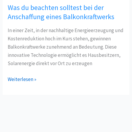
Was du beachten solltest bei der
Anschaffung eines Balkonkraftwerks
In einer Zeit, in der nachhaltige Energieerzeugung und
Kostenreduktion hoch im Kurs stehen, gewinnen
Balkonkraftwerke zunehmend an Bedeutung. Diese
innovative Technologie ermöglicht es Hausbesitzern,
Solarenergie direkt vor Ort zu erzeugen
Was
Weiterlesen »
du
beachten
solltest
bei
der
Anschaffung