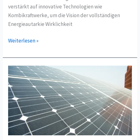
verstärkt auf innovative Technologien wie
Kombikraftwerke, um die Vision der vollständigen
Energieautarkie Wirklichkeit
Insider
Weiterlesen »
Energieautarkie
&
Kombikraftwerke:
Wie
geht
das?