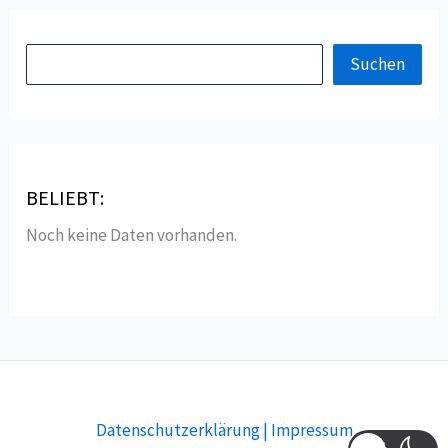
eines
Balkonkraftwerks
S
Suchen
u
c
h
e
BELIEBT:
n
Noch keine Daten vorhanden.
Datenschutzerklärung | Impressum