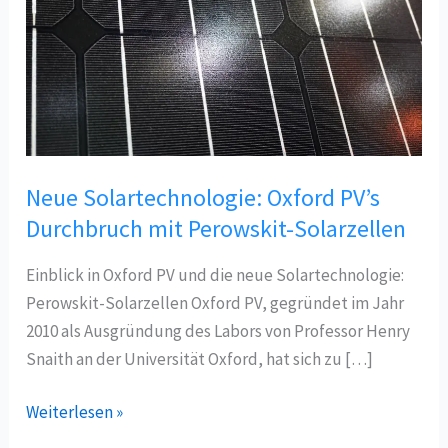
Neue Solartechnologie: Oxford PV’s
Durchbruch mit Perowskit-Solarzellen
Einblick in Oxford PV und die neue Solartechnologie:
Perowskit-Solarzellen Oxford PV, gegründet im Jahr
2010 als Ausgründung des Labors von Professor Henry
Snaith an der Universität Oxford, hat sich zu […]
Neue
Weiterlesen »
Solartechnologie: