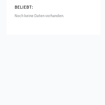
e
BELIEBT:
n
Noch keine Daten vorhanden.