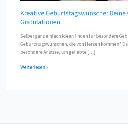
Kreative Geburtstagswünsche: Deine Q
Gratulationen
Selber ganz einfach Ideen finden für besondere Ge
Geburtstagswünschen, die von Herzen kommen? Dann 
besondere Anlässe, um geliebte […]
Kreative
Weiterlesen »
Geburtstagswünsche:
Deine
Quelle
für
einzigartige
und
herzliche